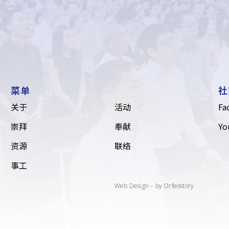
菜单
社
关于
活动
Fa
崇拜
奉献
Yo
资源
联络
事工
Web Design
– by Orfeostory