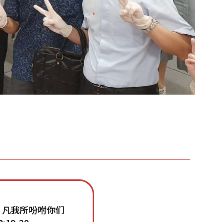
。凡我所吩咐你们