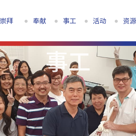
崇拜
奉献
事工
活动
资
事工