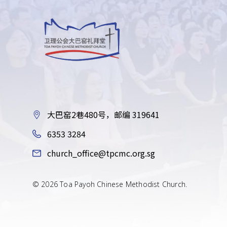
大巴窑2巷480号，邮编 319641
6353 3284
church_office@tpcmc.org.sg
© 2026 Toa Payoh Chinese Methodist Church.