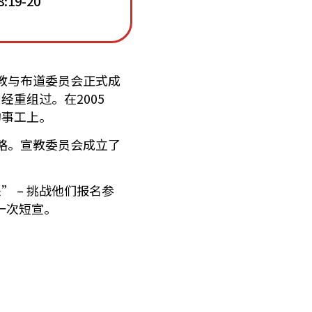
9-20
宣教与布道委员会正式成
重组过。在2005
的事工上。
策略。宣教委员会成立了
 – 挑战他们报名参
一次短宣。