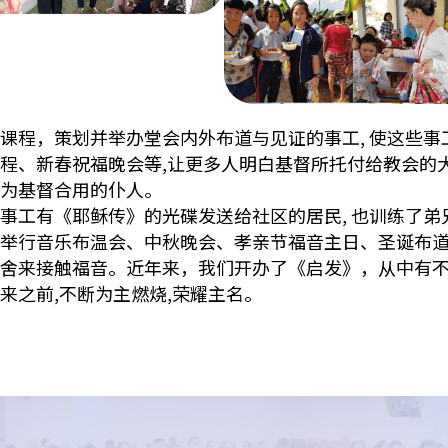
课程，策划并举办堂会内外布道与见证的事工, 使这些事
程、新春祝福晚会等,让更多人明白基督所托付给教会的大
为基督合用的仆人。
事工有《耶稣传》的光碟发送给社区的居民, 也训练了弟
举行音乐布温会、中秋晚会、孝亲节福音主日、圣诞布
舍来接触福音。近年来，我们开办了《启发》，从中有
来之前,不断为主燃烧,荣耀主名。