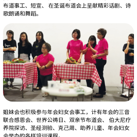
布道事工、短宣、 在圣诞布道会上呈献精彩话剧、诗
歌朗诵和舞蹈。
姐妹会也积极参与年会妇女会事工，计有年会的三音
联合感恩会、世界公祷日、双亲节布道会、 伯大尼疗
养院探访、圣经测验、克己周、助养儿童、年会妇女
会举办的各样培训课程。