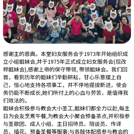
感谢主的恩典。本堂妇女服务会于1973年开始组织成
立小组姐妹会,并于1975年正式成立妇女服务会(现改
称姐妹会),感谢上帝的保守带领, 带领姐妹会。我们回
首，看到历年的姐妹们辛勤耕耘，甘心乐意摆上自
己，恒心地支持各项事工，并不停地提拔新进，使会
务仍能不断成长,她们所付上的心血与劳苦，是值得我
们效法的。
姐妹会积极参与教会大小圣工,姐妹们都全力以赴,每主
日为会友烹煮午餐,为教会大小聚会预备茶点,并积极参
与圣歌团、成人小组、主日招待员、陪谈员、传译
员、插花、预备圣餐等服事;与各肢体配搭参与教会的